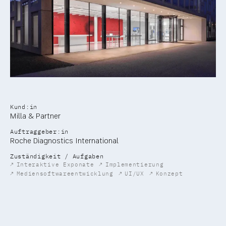
Kund:in
Milla & Partner
Auftraggeber:in
Roche Diagnostics International
Zuständigkeit / Aufgaben
↗
Interaktive Exponate
↗
Implementierung
↗
Mediensoftwareentwicklung
↗
UI/UX
↗
Konzept