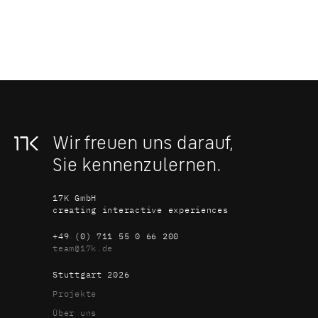
Wir freuen uns darauf, 
Sie kennen­zulernen.
17K GmbH
creating interactive experiences
+49 (0) 711 55 0 66 200
team@17k.de
Stuttgart 
2026
Projekte
Über uns