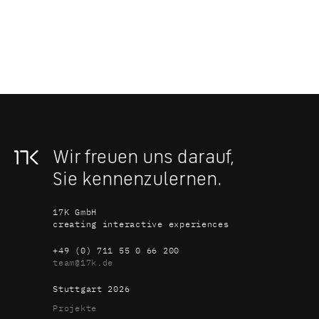
Wir freuen uns darauf, 
Sie kennen­zulernen.
17K GmbH
creating interactive experiences
+49 (0) 711 55 0 66 200
team@17k.de
Stuttgart 
2026
Projekte